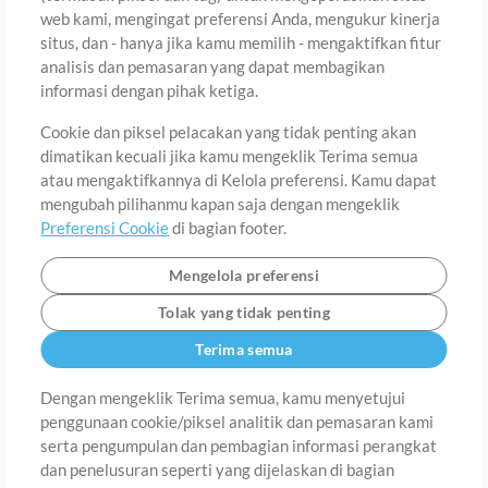
web kami, mengingat preferensi Anda, mengukur kinerja
situs, dan - hanya jika kamu memilih - mengaktifkan fitur
Negara
Zip
analisis dan pemasaran yang dapat membagikan
informasi dengan pihak ketiga.
Cookie dan piksel pelacakan yang tidak penting akan
Provinsi
Bahasa
dimatikan kecuali jika kamu mengeklik Terima semua
atau mengaktifkannya di Kelola preferensi. Kamu dapat
mengubah pilihanmu kapan saja dengan mengeklik
Preferensi Cookie
di bagian footer.
Mengelola preferensi
Tolak yang tidak penting
Terima semua
Dengan mengeklik Terima semua, kamu menyetujui
penggunaan cookie/piksel analitik dan pemasaran kami
Tentang
Ketentuan Penggunaan
Kebijakan Privasi
Preferensi
serta pengumpulan dan pembagian informasi perangkat
Cookie
Hubungi
dan penelusuran seperti yang dijelaskan di bagian
©2006-2026 oleh MultiTracks.com LLC. Semua Hak Cipta Dilindungi