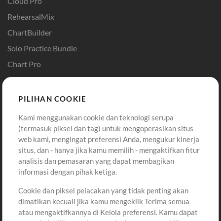
Cloud Pro
RehearsalMix
ChartBuilder
Solo Practice Bundle
Chart Pro
Template ProPresenter
Sound
PILIHAN COOKIE
Kami menggunakan cookie dan teknologi serupa
Pembelian
Akun
(termasuk piksel dan tag) untuk mengoperasikan situs
Beli Kredit
Masuk
web kami, mengingat preferensi Anda, mengukur kinerja
situs, dan - hanya jika kamu memilih - mengaktifkan fitur
Konten Gratis
Daftar
analisis dan pemasaran yang dapat membagikan
Permintaan Lagu
Lihat Keranjang
informasi dengan pihak ketiga.
Cookie dan piksel pelacakan yang tidak penting akan
Lain-lain
dimatikan kecuali jika kamu mengeklik Terima semua
Sesi
atau mengaktifkannya di Kelola preferensi. Kamu dapat