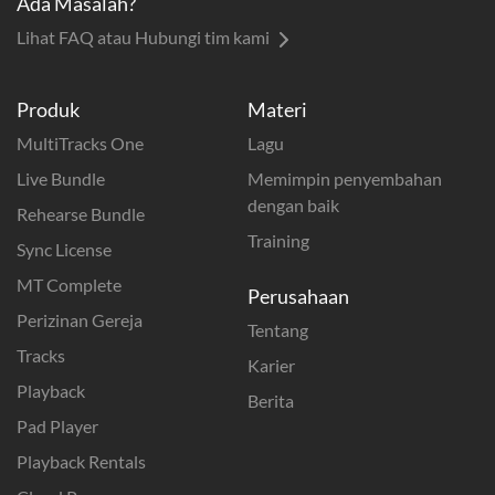
Ada Masalah?
Lihat FAQ atau Hubungi tim kami
Produk
Materi
MultiTracks One
Lagu
Live Bundle
Memimpin penyembahan
dengan baik
Rehearse Bundle
Training
Sync License
MT Complete
Perusahaan
Perizinan Gereja
Tentang
Tracks
Karier
Playback
Berita
Pad Player
Playback Rentals