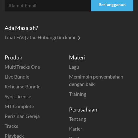
Berlangganan
Ada Masalah?
Lihat FAQ atau Hubungi tim kami
Produk
Materi
MultiTracks One
Lagu
Live Bundle
Memimpin penyembahan
dengan baik
Rehearse Bundle
Training
Sync License
MT Complete
Perusahaan
Perizinan Gereja
Tentang
Tracks
Karier
Playback