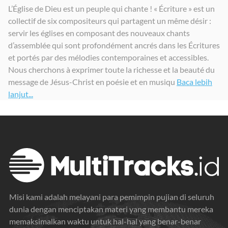
L’Église de Dieu est un peuple qui chante ! « Écriture » est un
collectif de six compositeurs qui partagent un même désir :
servir les églises en composant des nouveaux chants
d’assemblée qui sont profondément ancrés dans les Écritures
et portés par des mélodies contemporaines et accessibles.
Nous cherchons à exprimer toute la richesse et la beauté du
message de Jésus-Christ en poésie et en musiqu
Baca lebih
lanjut...
Misi kami adalah melayani para pemimpin pujian di seluruh
dunia dengan menciptakan materi yang membantu mereka
memaksimalkan waktu untuk hal-hal yang benar-benar