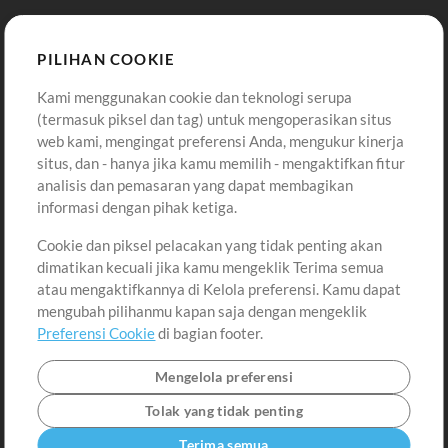
Template ProPresenter
Sound
PILIHAN COOKIE
Kami menggunakan cookie dan teknologi serupa
Pembelian
Akun
(termasuk piksel dan tag) untuk mengoperasikan situs
Beli Kredit
Masuk
web kami, mengingat preferensi Anda, mengukur kinerja
situs, dan - hanya jika kamu memilih - mengaktifkan fitur
Konten Gratis
Daftar
analisis dan pemasaran yang dapat membagikan
Permintaan Lagu
Lihat Keranjang
informasi dengan pihak ketiga.
Cookie dan piksel pelacakan yang tidak penting akan
Lain-lain
dimatikan kecuali jika kamu mengeklik Terima semua
Sesi
atau mengaktifkannya di Kelola preferensi. Kamu dapat
Kirimkan musik kamu
mengubah pilihanmu kapan saja dengan mengeklik
Preferensi Cookie
di bagian footer.
Playlist
MT Conference
Mengelola preferensi
Tolak yang tidak penting
Terima semua