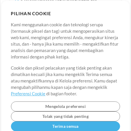
1 TB penyimpanan untuk mengunggah dan
menggunakan Track kamu sendiri di Playback
30 lisensi berbagi tim Playback
PILIHAN COOKIE
Buat dan simpan pengaturan dan susunan lagu
kustom
Simpan dan akses MIDI Cues, Automations, dan
Kami menggunakan cookie dan teknologi serupa
pengaturan lagu kustom di berbagai perangkat
(termasuk piksel dan tag) untuk mengoperasikan situs
Track Klik dan Track Panduan Tak Terbatas untuk
web kami, mengingat preferensi Anda, mengukur kinerja
lebih dari 24.000 lagu
Termasuk:
situs, dan - hanya jika kamu memilih - mengaktifkan fitur
analisis dan pemasaran yang dapat membagikan
informasi dengan pihak ketiga.
Cookie dan piksel pelacakan yang tidak penting akan
+
$
20.00
USD
/ bln
dimatikan kecuali jika kamu mengeklik Terima semua
atau mengaktifkannya di Kelola preferensi. Kamu dapat
mengubah pilihanmu kapan saja dengan mengeklik
Bantu aku memilih
Preferensi Cookie
di bagian footer.
Pelajari lebih lanjut tentang manfaat
bundel Live dibandingkan dengan Playback
Premium
Mengelola preferensi
Tolak yang tidak penting
Terima semua