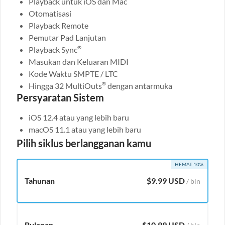
Playback untuk iOS dan Mac
Otomatisasi
Playback Remote
Pemutar Pad Lanjutan
Playback Sync
®
Masukan dan Keluaran MIDI
Kode Waktu SMPTE / LTC
Hingga 32 MultiOuts
dengan antarmuka
®
Persyaratan Sistem
iOS 12.4 atau yang lebih baru
macOS 11.1 atau yang lebih baru
Pilih siklus berlangganan kamu
HEMAT 10%
Tahunan
$
9.99
USD
/ bln
Bulanan
$
10.99
USD