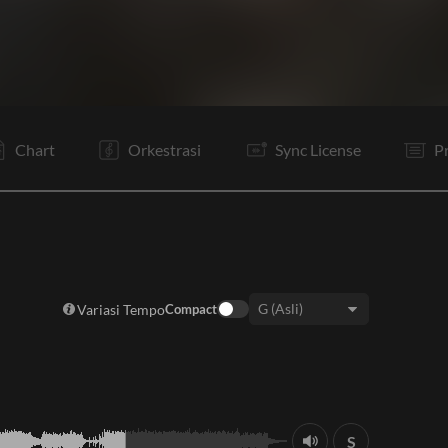
C
I
V1
C
V2
C
I
V3
C
Tg
Tg
O
Chart
Orkestrasi
Sync License
P
Variasi Tempo
Compact
Keys:
S