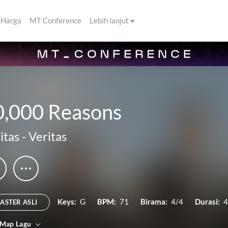
Harga
MT Conference
Lebih lanjut
0,000 Reasons
itas
-
Veritas
Keys:
G
BPM:
71
Birama:
4/4
Durasi:
4
ASTER ASLI
 Map Lagu