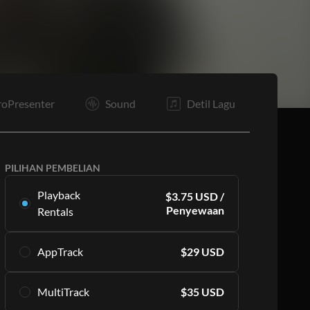
O
O
E
roPresenter
Sound
Detil Lagu
PILIHAN PEMBELIAN
Playback
$
3.75
USD
/
Penyewaan
Rentals
Sewa multitrack ini secara eksklusif di Playback.
AppTrack
$
29
USD
Dimulai dengan sewa 16 per bulan.
Pelajari Lebih Lanjut
Dapatkan akses seumur hidup ke MultiTracks
MultiTrack
$
35
USD
berkualitas tinggi yang sama secara eksklusif di
BERLANGGANAN
Playback.