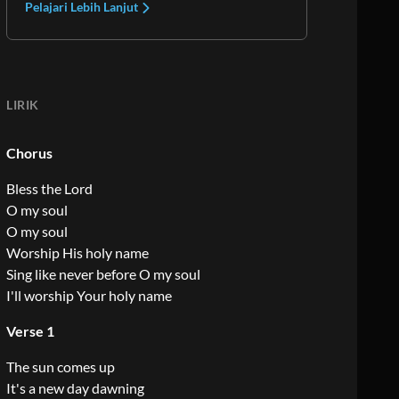
Pelajari Lebih Lanjut
LIRIK
Chorus
Bless the Lord
O my soul
O my soul
Worship His holy name
Sing like never before O my soul
I'll worship Your holy name
Verse 1
The sun comes up
It's a new day dawning