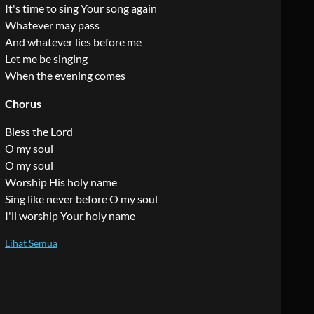
It's time to sing Your song again
Whatever may pass
And whatever lies before me
Let me be singing
When the evening comes
Chorus
Bless the Lord
O my soul
O my soul
Worship His holy name
Sing like never before O my soul
I'll worship Your holy name