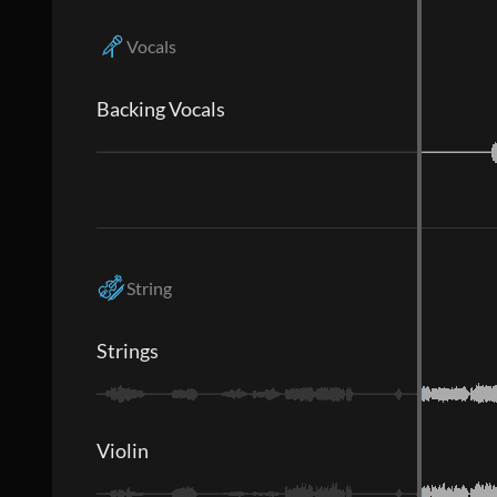
Vocals
Backing Vocals
String
Strings
Violin