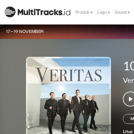
Produk
Lagu
Sound
17–19 NOVEMBER
1
Ver
M
Lihat