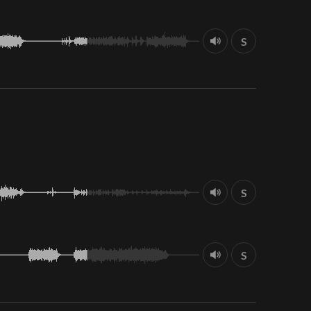
S
S
S