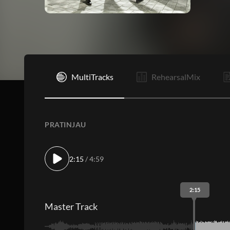
I
MultiTracks
RehearsalMix
PRATINJAU
2:15
/ 4:59
2:15
Master Track