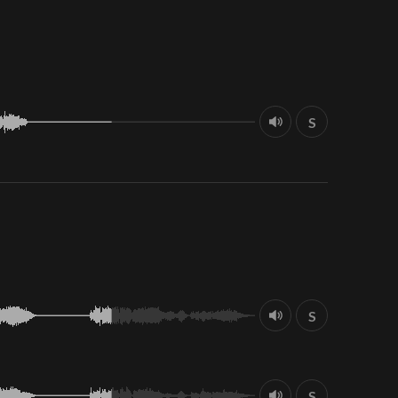
S
S
S