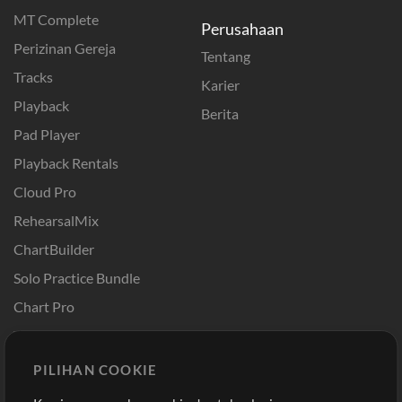
MT Complete
Perusahaan
Perizinan Gereja
Tentang
Tracks
Karier
Playback
Berita
Pad Player
Playback Rentals
Cloud Pro
RehearsalMix
ChartBuilder
Solo Practice Bundle
Chart Pro
Template ProPresenter
Sound
PILIHAN COOKIE