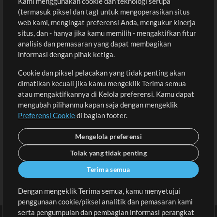
Kami menggunakan cookie dan teknologi serupa
Pembelian
Akun
(termasuk piksel dan tag) untuk mengoperasikan situs
Beli Kredit
Masuk
web kami, mengingat preferensi Anda, mengukur kinerja
situs, dan - hanya jika kamu memilih - mengaktifkan fitur
Konten Gratis
Daftar
analisis dan pemasaran yang dapat membagikan
Permintaan Lagu
Lihat Keranjang
informasi dengan pihak ketiga.
Cookie dan piksel pelacakan yang tidak penting akan
Lain-lain
dimatikan kecuali jika kamu mengeklik Terima semua
Sesi
atau mengaktifkannya di Kelola preferensi. Kamu dapat
Kirimkan musik kamu
mengubah pilihanmu kapan saja dengan mengeklik
Preferensi Cookie
di bagian footer.
Playlist
MT Conference
Mengelola preferensi
Tolak yang tidak penting
Terima semua
Dengan mengeklik Terima semua, kamu menyetujui
penggunaan cookie/piksel analitik dan pemasaran kami
serta pengumpulan dan pembagian informasi perangkat