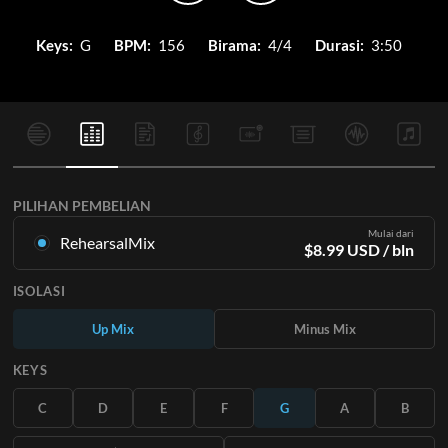
Keys:
G
BPM:
156
Birama:
4/4
Durasi:
3:50
PILIHAN PEMBELIAN
Mulai dari
RehearsalMix
$
8.99
USD
/ bln
Campuran yang dibuat dari Rekaman Master Asli. Tersedia
ISOLASI
dalam semua 12 tuts dengan campuran Naik dan Turun untuk
setiap bagian ditambah lagu aslinya.
Up Mix
Minus Mix
Pelajari Lebih Lanjut
KEYS
BERLANGGANAN
C
D
E
F
G
A
B