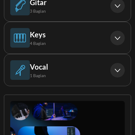
Gitar
3 Bagian
Synth Bass
Gitar Elektrik 1
Keys
4 Bagian
Gitar Elektrik 2
Piano
Vocal
1 Bagian
Gitar Elektrik 3
Keys 1
Choir
Keys 2