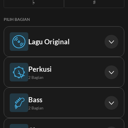
PILIH BAGIAN
Lagu Original
Lagu Original
Perkusi
2 Bagian
Drums
Bass
2 Bagian
FX
Bass