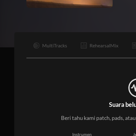
I
MultiTracks
RehearsalMix
Suara bel
Beri tahu kami patch, pads, ata
Instrumen
J