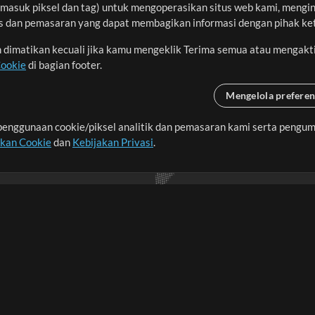
asuk piksel dan tag) untuk mengoperasikan situs web kami, menginga
sis dan pemasaran yang dapat membagikan informasi dengan pihak ket
an dimatikan kecuali jika kamu mengeklik Terima semua atau mengakt
Cookie
di bagian footer.
Mengelola preferen
enggunaan cookie/piksel analitik dan pemasaran kami serta pengum
seluruh dunia dengan
akan Cookie
dan
Kebijakan Privasi
.
imalkan waktu untuk hal-
Pembelian
Akun
B
Beli Kredit
Masuk