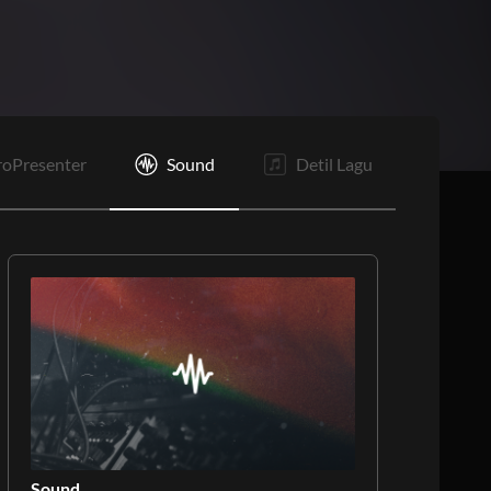
C2
B1
B2
E
roPresenter
Sound
Detil Lagu
Sound