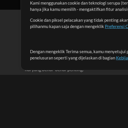
Kami menggunakan cookie dan teknologi serupa (term
hanya jika kamu memilih - mengaktifkan fitur anali
Cookie dan piksel pelacakan yang tidak penting ak
pilihanmu kapan saja dengan mengeklik
Preferensi 
Dengan mengeklik Terima semua, kamu menyetujui p
Misi kami adalah melayani para pemimpin pujian di 
penelusuran seperti yang dijelaskan di bagian
Kebij
menciptakan materi yang membantu mereka memaks
hal yang benar-benar penting.
Up Mix
Produk
Materi
MultiTracks One
Lagu