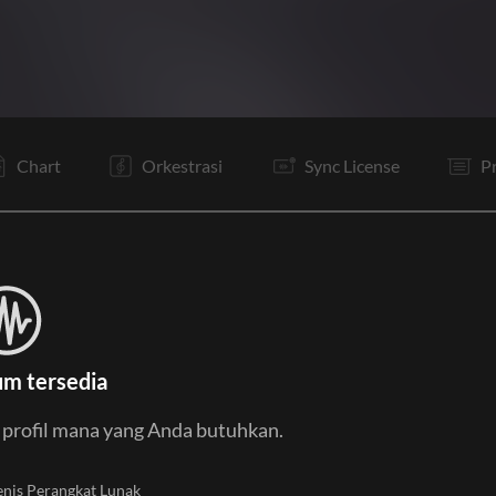
V1
V2
Pc
Ta
V1
V2
Pc
C1
C2
B1
B2
C1
Chart
Orkestrasi
Sync License
P
um tersedia
u profil mana yang Anda butuhkan.
enis Perangkat Lunak