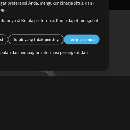
t preferensi Anda, mengukur kinerja situs, dan -
iga.
ifkannya di Kelola preferensi. Kamu dapat mengubah
si
Tolak yang tidak penting
Terima semua
pulan dan pembagian informasi perangkat dan
Up Mix
Minus Mix
Memulai
erlangganan Buletin
MultiTracks.id
Berlangganan