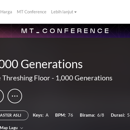
Harga
MT Conference
Lebih lanjut
,000 Generations
 Threshing Floor
-
1,000 Generations
Keys:
A
BPM:
76
Birama:
6/8
Durasi:
5
ASTER ASLI
 Map Lagu