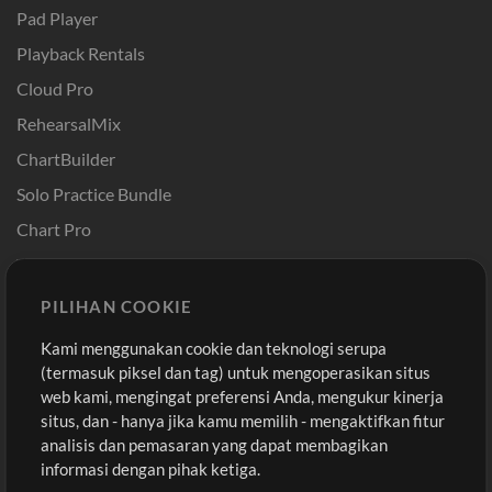
Pad Player
Playback Rentals
Cloud Pro
RehearsalMix
ChartBuilder
Solo Practice Bundle
Chart Pro
Template ProPresenter
Sound
PILIHAN COOKIE
Kami menggunakan cookie dan teknologi serupa
Pembelian
Akun
(termasuk piksel dan tag) untuk mengoperasikan situs
Beli Kredit
Masuk
web kami, mengingat preferensi Anda, mengukur kinerja
situs, dan - hanya jika kamu memilih - mengaktifkan fitur
Konten Gratis
Daftar
analisis dan pemasaran yang dapat membagikan
Permintaan Lagu
Lihat Keranjang
informasi dengan pihak ketiga.