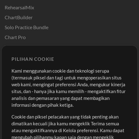
RehearsalMix
ChartBuilder
Solo Practice Bundle
Chart Pro
Template ProPresenter
Sound
PILIHAN COOKIE
Kami menggunakan cookie dan teknologi serupa
Pembelian
Akun
(termasuk piksel dan tag) untuk mengoperasikan situs
Beli Kredit
Masuk
web kami, mengingat preferensi Anda, mengukur kinerja
situs, dan - hanya jika kamu memilih - mengaktifkan fitur
Konten Gratis
Daftar
analisis dan pemasaran yang dapat membagikan
Permintaan Lagu
Lihat Keranjang
informasi dengan pihak ketiga.
Cookie dan piksel pelacakan yang tidak penting akan
Lain-lain
dimatikan kecuali jika kamu mengeklik Terima semua
Sesi
atau mengaktifkannya di Kelola preferensi. Kamu dapat
Kirimkan musik kamu
mengubah pilihanmu kapan saja dengan mengeklik