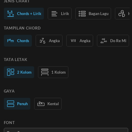
JENIS CHART
Chords + Lirik
Lirik
Bagan Lagu
H
TAMPILAN CHORD
Chords
Angka
Angka
Do Re Mi
TATA LETAK
2 Kolom
1 Kolom
GAYA
Teks Normal
Penuh
Kental
Teks Besar
FONT