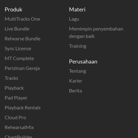
Produk
Materi
MultiTracks One
Lagu
Live Bundle
Memimpin penyembahan
dengan baik
Rehearse Bundle
Training
Sync License
MT Complete
Perusahaan
Perizinan Gereja
Tentang
Tracks
Karier
Playback
Berita
Pad Player
Playback Rentals
Cloud Pro
RehearsalMix
ChartBuilder