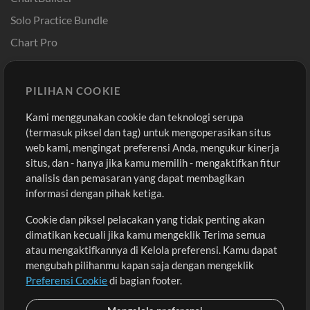
Solo Practice Bundle
Chart Pro
Template ProPresenter
Sound
PILIHAN COOKIE
Kami menggunakan cookie dan teknologi serupa
Pembelian
Akun
(termasuk piksel dan tag) untuk mengoperasikan situs
Beli Kredit
Masuk
web kami, mengingat preferensi Anda, mengukur kinerja
situs, dan - hanya jika kamu memilih - mengaktifkan fitur
Konten Gratis
Daftar
analisis dan pemasaran yang dapat membagikan
Permintaan Lagu
Lihat Keranjang
informasi dengan pihak ketiga.
Cookie dan piksel pelacakan yang tidak penting akan
Lain-lain
dimatikan kecuali jika kamu mengeklik Terima semua
Sesi
atau mengaktifkannya di Kelola preferensi. Kamu dapat
Kirimkan musik kamu
mengubah pilihanmu kapan saja dengan mengeklik
Preferensi Cookie
di bagian footer.
Playlist
MT Conference