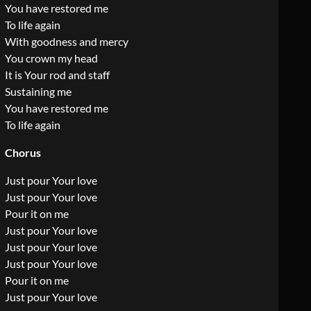
You have restored me
To life again
With goodness and mercy
You crown my head
It is Your rod and staff
Sustaining me
You have restored me
To life again
Chorus
Just pour Your love
Just pour Your love
Pour it on me
Just pour Your love
Just pour Your love
Just pour Your love
Pour it on me
Just pour Your love