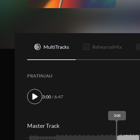
I
MultiTracks
RehearsalMix
PRATINJAU
3:00
/ 6:47
3:00
Master Track