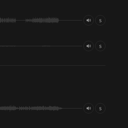
S
S
S