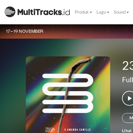
Produk
Lagu
Sound
17–19 NOVEMBER
2
Ful
M
Lihat