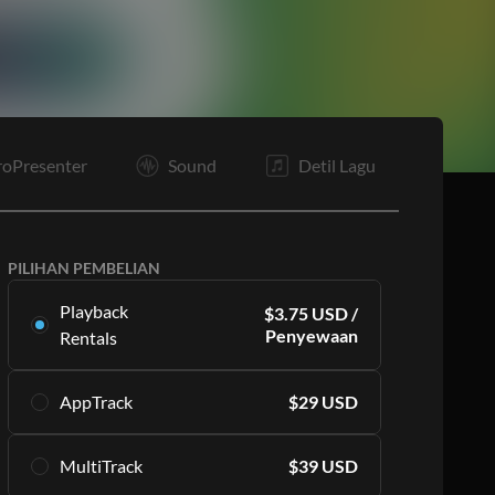
E
roPresenter
Sound
Detil Lagu
PILIHAN PEMBELIAN
Playback
$
3.75
USD
/
Penyewaan
Rentals
Sewa multitrack ini secara eksklusif di Playback.
AppTrack
$
29
USD
Dimulai dengan sewa 16 per bulan.
Pelajari Lebih Lanjut
Dapatkan akses seumur hidup ke MultiTracks
MultiTrack
$
39
USD
berkualitas tinggi yang sama secara eksklusif di
BERLANGGANAN
Playback.