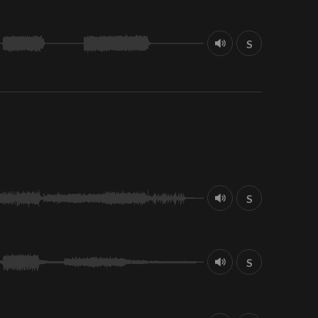
S
S
S