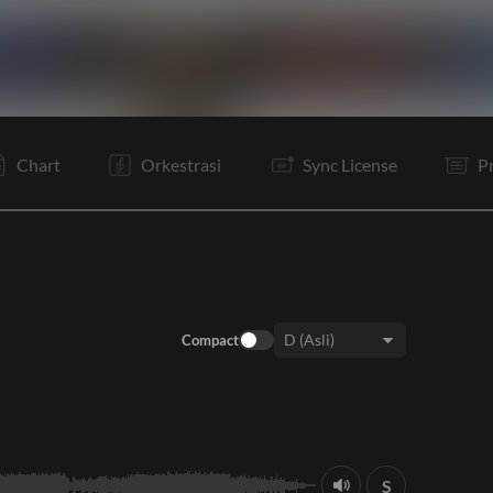
V1
Ta
V2
C
Rf
Ta
V3
C
I
B
C
O
Chart
Orkestrasi
Sync License
P
Compact
Keys:
S