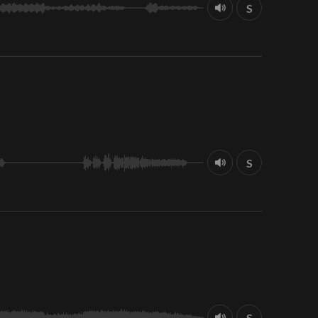
S
S
S