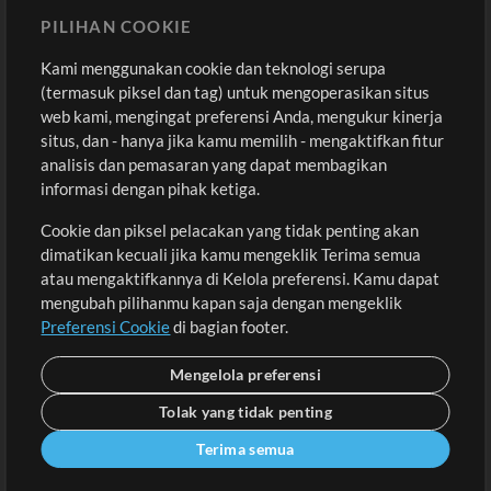
Sound
PILIHAN COOKIE
Kami menggunakan cookie dan teknologi serupa
Pembelian
Akun
(termasuk piksel dan tag) untuk mengoperasikan situs
Beli Kredit
Masuk
web kami, mengingat preferensi Anda, mengukur kinerja
situs, dan - hanya jika kamu memilih - mengaktifkan fitur
Konten Gratis
Daftar
analisis dan pemasaran yang dapat membagikan
Permintaan Lagu
Lihat Keranjang
informasi dengan pihak ketiga.
Cookie dan piksel pelacakan yang tidak penting akan
Lain-lain
dimatikan kecuali jika kamu mengeklik Terima semua
Sesi
atau mengaktifkannya di Kelola preferensi. Kamu dapat
Kirimkan musik kamu
mengubah pilihanmu kapan saja dengan mengeklik
Preferensi Cookie
di bagian footer.
Playlist
MT Conference
Mengelola preferensi
Tolak yang tidak penting
Terima semua