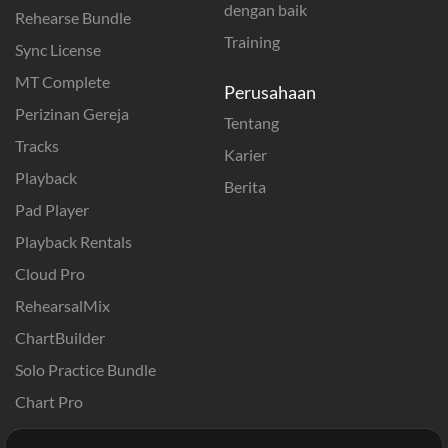
dengan baik
Rehearse Bundle
Training
Sync License
MT Complete
Perusahaan
Perizinan Gereja
Tentang
Tracks
Karier
Playback
Berita
Pad Player
Playback Rentals
Cloud Pro
RehearsalMix
ChartBuilder
Solo Practice Bundle
Chart Pro
Template ProPresenter