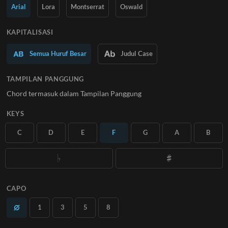
Pelajari Lebih Lanjut
Arial
Lora
Montserrat
Oswald
BERLANGGANAN
KAPITALISASI
Semua Huruf Besar
Judul Case
TAMPILAN PANGGUNG
Chord termasuk dalam Tampilan Panggung
KEYS
C
D
E
F
G
A
B
CAPO
1
3
5
8