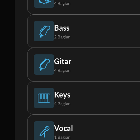
4 Bagian
Drums
Bass
2 Bagian
Perc
Bass
Gitar
4 Bagian
Loop
Synth Bass
Akustik Gitar
Keys
4 Bagian
FX
Gitar Elektrik 1
Piano
Vocal
1 Bagian