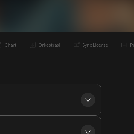
V
C
Ta
V
C
I
B
Is
C
B
E
Chart
Orkestrasi
Sync License
P