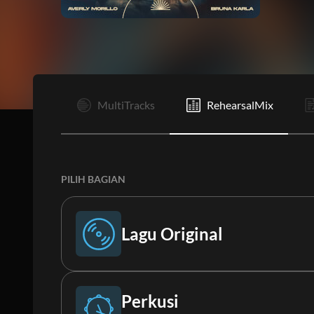
I
MultiTracks
RehearsalMix
PILIH BAGIAN
Lagu Original
Lagu Original
Perkusi