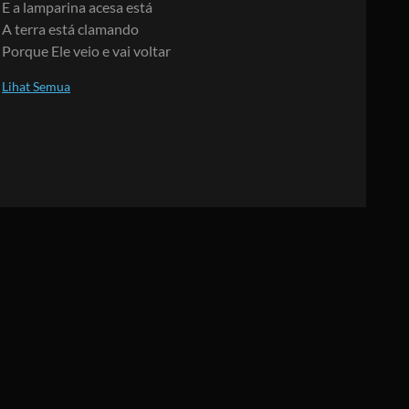
E a lamparina acesa está
A terra está clamando
Porque Ele veio e vai voltar