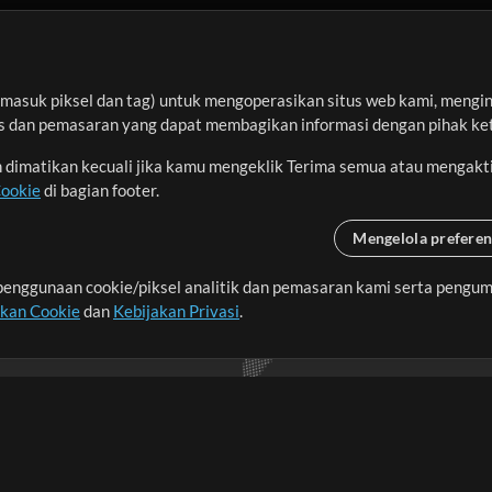
asuk piksel dan tag) untuk mengoperasikan situs web kami, menginga
sis dan pemasaran yang dapat membagikan informasi dengan pihak ket
an dimatikan kecuali jika kamu mengeklik Terima semua atau mengakt
Cookie
di bagian footer.
Mengelola preferen
enggunaan cookie/piksel analitik dan pemasaran kami serta pengum
seluruh dunia dengan
akan Cookie
dan
Kebijakan Privasi
.
imalkan waktu untuk hal-