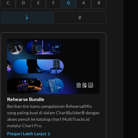
BERLANGGANAN
C
D
E
F
G
A
B
Rehearse Bundle
Berikan tim kamu pengalaman RehearsalMix
yang paling kuat di dalam ChartBuilder® dengan
akses penuh ke katalog chart MultiTracks.id
melalui Chart Pro.
Pelajari Lebih Lanjut