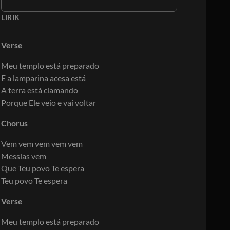
LIRIK
Verse
Meu templo está preparado
E a lamparina acesa está
A terra está clamando
Porque Ele veio e vai voltar
Chorus
Vem vem vem vem vem
Messias vem
Que Teu povo Te espera
Teu povo Te espera
Verse
Meu templo está preparado