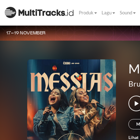
Produk
Lagu
Sound
17–19 NOVEMBER
M
Bru
M
Lihat