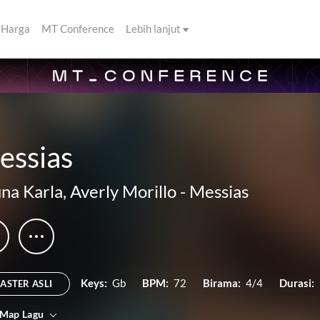
Harga
MT Conference
Lebih lanjut
essias
na Karla
,
Averly Morillo
-
Messias
Keys:
Gb
BPM:
72
Birama:
4/4
Durasi:
ASTER ASLI
 Map Lagu