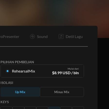
roPresenter
Sound
Detil Lagu
PILIHAN PEMBELIAN
Mulai dari
RehearsalMix
$
8.99
USD
/ bln
Campuran yang dibuat dari Rekaman Master
ISOLASI
Asli. Tersedia dalam semua 12 tuts dengan
campuran Naik dan Turun untuk setiap bagian
Up Mix
Minus Mix
ditambah lagu aslinya.
Pelajari Lebih Lanjut
KEYS