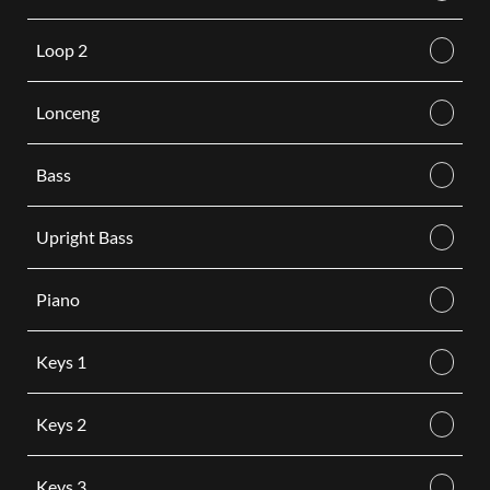
Loop 2
Lonceng
Bass
Upright Bass
Piano
Keys 1
Keys 2
Keys 3