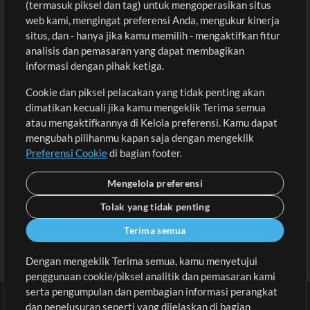
(termasuk piksel dan tag) untuk mengoperasikan situs
Beli Kredit
Masuk
web kami, mengingat preferensi Anda, mengukur kinerja
situs, dan - hanya jika kamu memilih - mengaktifkan fitur
Konten Gratis
Daftar
analisis dan pemasaran yang dapat membagikan
Permintaan Lagu
Lihat Keranjang
informasi dengan pihak ketiga.
Cookie dan piksel pelacakan yang tidak penting akan
Lain-lain
dimatikan kecuali jika kamu mengeklik Terima semua
Sesi
atau mengaktifkannya di Kelola preferensi. Kamu dapat
Kirimkan musik kamu
mengubah pilihanmu kapan saja dengan mengeklik
Preferensi Cookie
di bagian footer.
Playlist
MT Conference
Mengelola preferensi
Tolak yang tidak penting
Terima semua
Dengan mengeklik Terima semua, kamu menyetujui
penggunaan cookie/piksel analitik dan pemasaran kami
serta pengumpulan dan pembagian informasi perangkat
dan penelusuran seperti yang dijelaskan di bagian