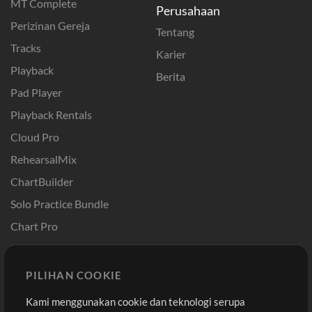
MT Complete
Perusahaan
Perizinan Gereja
Tentang
Tracks
Karier
Playback
Berita
Pad Player
Playback Rentals
Cloud Pro
RehearsalMix
ChartBuilder
Solo Practice Bundle
Chart Pro
Template ProPresenter
Sound
PILIHAN COOKIE
Kami menggunakan cookie dan teknologi serupa
Pembelian
Akun