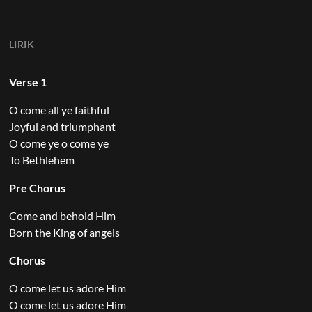
LIRIK
Verse 1
O come all ye faithful
Joyful and triumphant
O come ye o come ye
To Bethlehem
Pre Chorus
Come and behold Him
Born the King of angels
Chorus
O come let us adore Him
O come let us adore Him