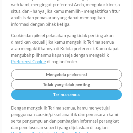
web kami, mengingat preferensi Anda, mengukur kinerja
Nama Akhir
situs, dan - hanya jika kamu memilih - mengaktifkan fitur
analisis dan pemasaran yang dapat membagikan
informasi dengan pihak ketiga.
Email
Cookie dan piksel pelacakan yang tidak penting akan
dimatikan kecuali jika kamu mengeklik Terima semua
atau mengaktifkannya di Kelola preferensi. Kamu dapat
Kata Sandi
mengubah pilihanmu kapan saja dengan mengeklik
Preferensi Cookie
di bagian footer.
Mengelola preferensi
Tolak yang tidak penting
Terima semua
Dengan mengeklik Terima semua, kamu menyetujui
penggunaan cookie/piksel analitik dan pemasaran kami
Tentang
Ketentuan Penggunaan
Kebijakan Privasi
Preferensi
serta pengumpulan dan pembagian informasi perangkat
Cookie
Hubungi
dan penelusuran seperti yang dijelaskan di bagian
©2006-2026 oleh MultiTracks.com LLC. Semua Hak Cipta Dilindungi