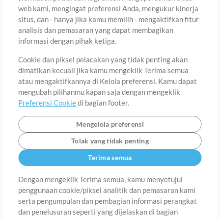
web kami, mengingat preferensi Anda, mengukur kinerja
situs, dan - hanya jika kamu memilih - mengaktifkan fitur
Negara
Zip
analisis dan pemasaran yang dapat membagikan
informasi dengan pihak ketiga.
Cookie dan piksel pelacakan yang tidak penting akan
Provinsi
Bahasa
dimatikan kecuali jika kamu mengeklik Terima semua
atau mengaktifkannya di Kelola preferensi. Kamu dapat
mengubah pilihanmu kapan saja dengan mengeklik
Preferensi Cookie
di bagian footer.
Mengelola preferensi
Tolak yang tidak penting
Terima semua
Dengan mengeklik Terima semua, kamu menyetujui
penggunaan cookie/piksel analitik dan pemasaran kami
Tentang
Ketentuan Penggunaan
Kebijakan Privasi
Preferensi
serta pengumpulan dan pembagian informasi perangkat
Cookie
Hubungi
dan penelusuran seperti yang dijelaskan di bagian
©2006-2026 oleh MultiTracks.com LLC. Semua Hak Cipta Dilindungi