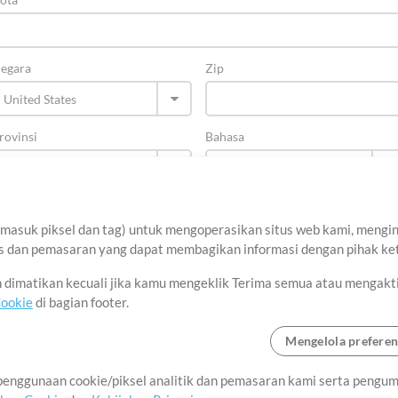
egara
Zip
rovinsi
Bahasa
asuk piksel dan tag) untuk mengoperasikan situs web kami, menginga
sis dan pemasaran yang dapat membagikan informasi dengan pihak ket
an dimatikan kecuali jika kamu mengeklik Terima semua atau mengakt
Cookie
di bagian footer.
Mengelola preferen
tang
Ketentuan Penggunaan
Kebijakan Privasi
Preferensi Cookie
Hub
enggunaan cookie/piksel analitik dan pemasaran kami serta pengum