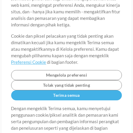
web kami, mengingat preferensi Anda, mengukur kinerja
situs, dan - hanya jika kamu memilih - mengaktifkan fitur
Negara
Zip
analisis dan pemasaran yang dapat membagikan
informasi dengan pihak ketiga.
Cookie dan piksel pelacakan yang tidak penting akan
Provinsi
Bahasa
dimatikan kecuali jika kamu mengeklik Terima semua
atau mengaktifkannya di Kelola preferensi. Kamu dapat
mengubah pilihanmu kapan saja dengan mengeklik
Preferensi Cookie
di bagian footer.
Mengelola preferensi
Tolak yang tidak penting
Terima semua
Dengan mengeklik Terima semua, kamu menyetujui
penggunaan cookie/piksel analitik dan pemasaran kami
Tentang
Ketentuan Penggunaan
Kebijakan Privasi
Preferensi
serta pengumpulan dan pembagian informasi perangkat
Cookie
Hubungi
dan penelusuran seperti yang dijelaskan di bagian
©2006-2026 oleh MultiTracks.com LLC. Semua Hak Cipta Dilindungi