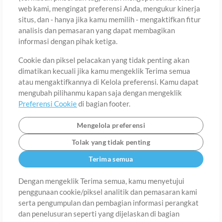
web kami, mengingat preferensi Anda, mengukur kinerja
situs, dan - hanya jika kamu memilih - mengaktifkan fitur
Negara
Zip
analisis dan pemasaran yang dapat membagikan
informasi dengan pihak ketiga.
Cookie dan piksel pelacakan yang tidak penting akan
Provinsi
Bahasa
dimatikan kecuali jika kamu mengeklik Terima semua
atau mengaktifkannya di Kelola preferensi. Kamu dapat
mengubah pilihanmu kapan saja dengan mengeklik
Preferensi Cookie
di bagian footer.
Mengelola preferensi
Tolak yang tidak penting
Terima semua
Dengan mengeklik Terima semua, kamu menyetujui
penggunaan cookie/piksel analitik dan pemasaran kami
Tentang
Ketentuan Penggunaan
Kebijakan Privasi
Preferensi
serta pengumpulan dan pembagian informasi perangkat
Cookie
Hubungi
dan penelusuran seperti yang dijelaskan di bagian
©2006-2026 oleh MultiTracks.com LLC. Semua Hak Cipta Dilindungi