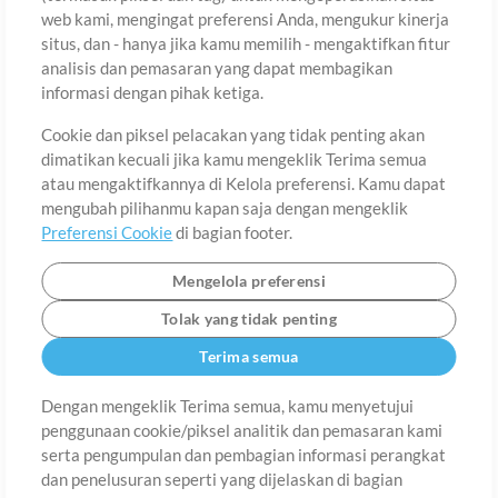
web kami, mengingat preferensi Anda, mengukur kinerja
situs, dan - hanya jika kamu memilih - mengaktifkan fitur
Negara
Zip
analisis dan pemasaran yang dapat membagikan
informasi dengan pihak ketiga.
Cookie dan piksel pelacakan yang tidak penting akan
Provinsi
Bahasa
dimatikan kecuali jika kamu mengeklik Terima semua
atau mengaktifkannya di Kelola preferensi. Kamu dapat
mengubah pilihanmu kapan saja dengan mengeklik
Preferensi Cookie
di bagian footer.
Mengelola preferensi
Tolak yang tidak penting
Terima semua
Dengan mengeklik Terima semua, kamu menyetujui
penggunaan cookie/piksel analitik dan pemasaran kami
Tentang
Ketentuan Penggunaan
Kebijakan Privasi
Preferensi
serta pengumpulan dan pembagian informasi perangkat
Cookie
Hubungi
dan penelusuran seperti yang dijelaskan di bagian
©2006-2026 oleh MultiTracks.com LLC. Semua Hak Cipta Dilindungi