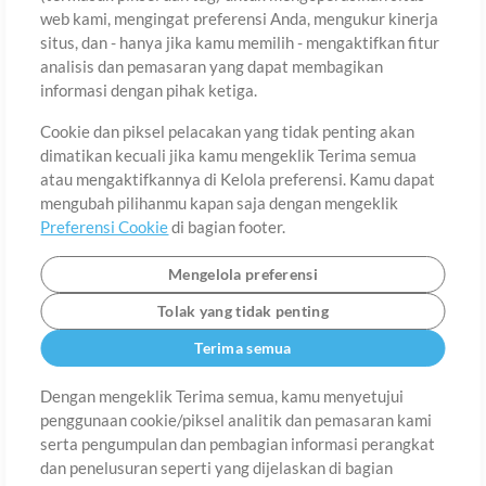
web kami, mengingat preferensi Anda, mengukur kinerja
situs, dan - hanya jika kamu memilih - mengaktifkan fitur
Negara
Zip
analisis dan pemasaran yang dapat membagikan
informasi dengan pihak ketiga.
Cookie dan piksel pelacakan yang tidak penting akan
Provinsi
Bahasa
dimatikan kecuali jika kamu mengeklik Terima semua
atau mengaktifkannya di Kelola preferensi. Kamu dapat
mengubah pilihanmu kapan saja dengan mengeklik
Preferensi Cookie
di bagian footer.
Mengelola preferensi
Tolak yang tidak penting
Terima semua
Dengan mengeklik Terima semua, kamu menyetujui
penggunaan cookie/piksel analitik dan pemasaran kami
Tentang
Ketentuan Penggunaan
Kebijakan Privasi
Preferensi
serta pengumpulan dan pembagian informasi perangkat
Cookie
Hubungi
dan penelusuran seperti yang dijelaskan di bagian
©2006-2026 oleh MultiTracks.com LLC. Semua Hak Cipta Dilindungi