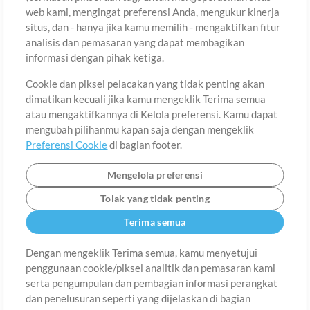
web kami, mengingat preferensi Anda, mengukur kinerja
situs, dan - hanya jika kamu memilih - mengaktifkan fitur
Negara
Zip
analisis dan pemasaran yang dapat membagikan
informasi dengan pihak ketiga.
Cookie dan piksel pelacakan yang tidak penting akan
Provinsi
Bahasa
dimatikan kecuali jika kamu mengeklik Terima semua
atau mengaktifkannya di Kelola preferensi. Kamu dapat
mengubah pilihanmu kapan saja dengan mengeklik
Preferensi Cookie
di bagian footer.
Mengelola preferensi
Tolak yang tidak penting
Terima semua
Dengan mengeklik Terima semua, kamu menyetujui
penggunaan cookie/piksel analitik dan pemasaran kami
Tentang
Ketentuan Penggunaan
Kebijakan Privasi
Preferensi
serta pengumpulan dan pembagian informasi perangkat
Cookie
Hubungi
dan penelusuran seperti yang dijelaskan di bagian
©2006-2026 oleh MultiTracks.com LLC. Semua Hak Cipta Dilindungi