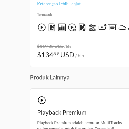
Keterangan Lebih Lanjut
Termasuk
$
169.33
USD
/ bln
$
134
USD
.99
/ bln
Produk Lainnya
Playback Premium
Playback Premium adalah pemutar MultiTracks
paling canggih untuk tim pujian. Tersedia di