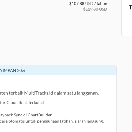
$
107,88
USD
/ tahun
T
$
119,88
USD
YIMPAN 20%
en terbaik MultiTracks.id dalam satu langganan.
ur Cloud tidak terkunci
layback Sync di ChartBuilder
cara otomatis untuk penggunaan latihan, siaran langsung,