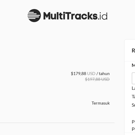
R
M
$
179,88
USD
/ tahun
$
197,88
USD
L
T
Termasuk
S
P
P