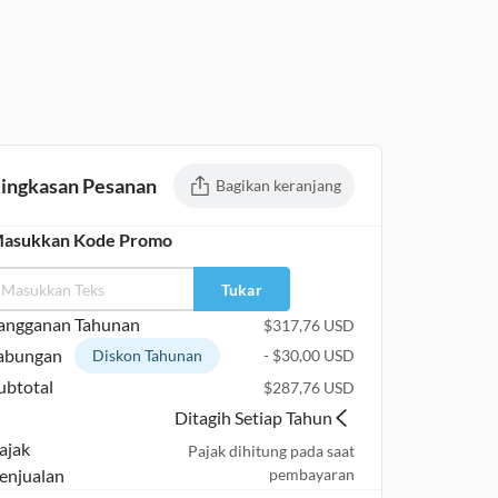
ingkasan Pesanan
Bagikan keranjang
asukkan Kode Promo
Tukar
angganan Tahunan
$
317,76
USD
abungan
Diskon Tahunan
-
$
30,00
USD
ubtotal
$
287,76
USD
Ditagih Setiap Tahun
ajak
Pajak dihitung pada saat
enjualan
pembayaran