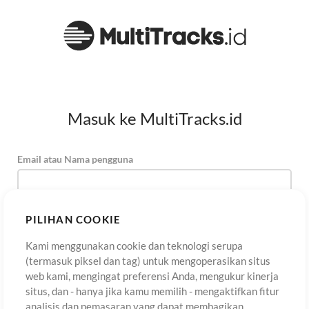
Masuk ke MultiTracks.id
Email atau Nama pengguna
Kata Sandi
PILIHAN COOKIE
Kami menggunakan cookie dan teknologi serupa
(termasuk piksel dan tag) untuk mengoperasikan situs
Daftar
Lupa Kata Sandi?
Masuk
web kami, mengingat preferensi Anda, mengukur kinerja
situs, dan - hanya jika kamu memilih - mengaktifkan fitur
analisis dan pemasaran yang dapat membagikan