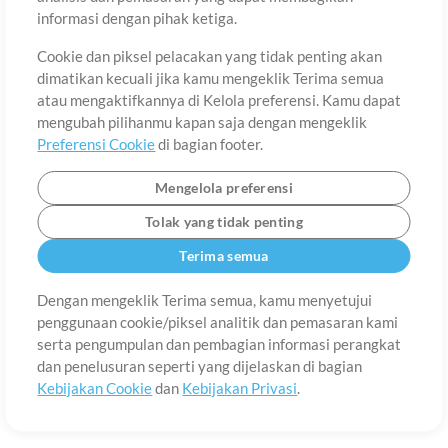
Tentang
Ketentuan Penggunaan
Kebijakan Privasi
Preferensi
informasi dengan pihak ketiga.
Cookie
Hubungi
Cookie dan piksel pelacakan yang tidak penting akan
©2006-2026 oleh MultiTracks.com LLC. Semua Hak Cipta Dilindungi
Undang-Undang.
dimatikan kecuali jika kamu mengeklik Terima semua
atau mengaktifkannya di Kelola preferensi. Kamu dapat
mengubah pilihanmu kapan saja dengan mengeklik
Preferensi Cookie
di bagian footer.
Mengelola preferensi
Tolak yang tidak penting
Terima semua
Dengan mengeklik Terima semua, kamu menyetujui
penggunaan cookie/piksel analitik dan pemasaran kami
serta pengumpulan dan pembagian informasi perangkat
dan penelusuran seperti yang dijelaskan di bagian
Kebijakan Cookie
dan
Kebijakan Privasi
.