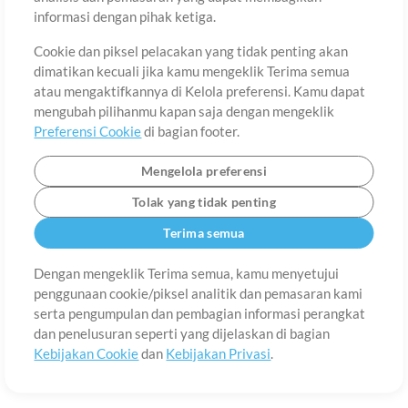
Tentang
Ketentuan Penggunaan
Kebijakan Privasi
Preferensi
informasi dengan pihak ketiga.
Cookie
Hubungi
Cookie dan piksel pelacakan yang tidak penting akan
©2006-2026 oleh MultiTracks.com LLC. Semua Hak Cipta Dilindungi
Undang-Undang.
dimatikan kecuali jika kamu mengeklik Terima semua
atau mengaktifkannya di Kelola preferensi. Kamu dapat
mengubah pilihanmu kapan saja dengan mengeklik
Preferensi Cookie
di bagian footer.
Mengelola preferensi
Tolak yang tidak penting
Terima semua
Dengan mengeklik Terima semua, kamu menyetujui
penggunaan cookie/piksel analitik dan pemasaran kami
serta pengumpulan dan pembagian informasi perangkat
dan penelusuran seperti yang dijelaskan di bagian
Kebijakan Cookie
dan
Kebijakan Privasi
.