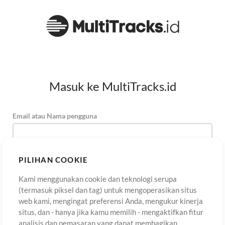
Masuk ke MultiTracks.id
Email atau Nama pengguna
Kata Sandi
PILIHAN COOKIE
Kami menggunakan cookie dan teknologi serupa
(termasuk piksel dan tag) untuk mengoperasikan situs
Daftar
Lupa Kata Sandi?
Masuk
web kami, mengingat preferensi Anda, mengukur kinerja
situs, dan - hanya jika kamu memilih - mengaktifkan fitur
analisis dan pemasaran yang dapat membagikan