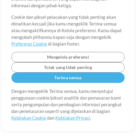
Tentang
Ketentuan Penggunaan
Kebijakan Privasi
Preferensi
informasi dengan pihak ketiga.
Cookie
Hubungi
Cookie dan piksel pelacakan yang tidak penting akan
©2006-2026 oleh MultiTracks.com LLC. Semua Hak Cipta Dilindungi
Undang-Undang.
dimatikan kecuali jika kamu mengeklik Terima semua
atau mengaktifkannya di Kelola preferensi. Kamu dapat
mengubah pilihanmu kapan saja dengan mengeklik
Preferensi Cookie
di bagian footer.
Mengelola preferensi
Tolak yang tidak penting
Terima semua
Dengan mengeklik Terima semua, kamu menyetujui
penggunaan cookie/piksel analitik dan pemasaran kami
serta pengumpulan dan pembagian informasi perangkat
dan penelusuran seperti yang dijelaskan di bagian
Kebijakan Cookie
dan
Kebijakan Privasi
.