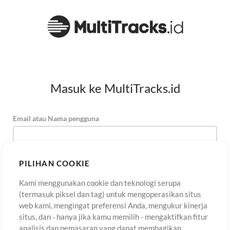
Masuk ke MultiTracks.id
Email atau Nama pengguna
Kata Sandi
PILIHAN COOKIE
Kami menggunakan cookie dan teknologi serupa
(termasuk piksel dan tag) untuk mengoperasikan situs
Daftar
Lupa Kata Sandi?
Masuk
web kami, mengingat preferensi Anda, mengukur kinerja
situs, dan - hanya jika kamu memilih - mengaktifkan fitur
analisis dan pemasaran yang dapat membagikan