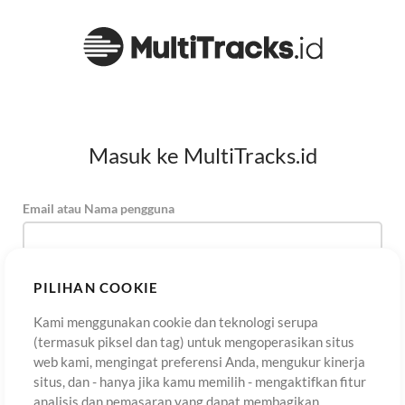
Masuk ke MultiTracks.id
Email atau Nama pengguna
Kata Sandi
PILIHAN COOKIE
Kami menggunakan cookie dan teknologi serupa
(termasuk piksel dan tag) untuk mengoperasikan situs
Daftar
Lupa Kata Sandi?
Masuk
web kami, mengingat preferensi Anda, mengukur kinerja
situs, dan - hanya jika kamu memilih - mengaktifkan fitur
analisis dan pemasaran yang dapat membagikan