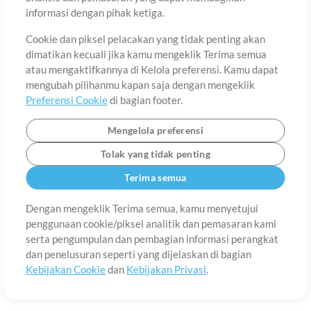
Tentang
Ketentuan Penggunaan
Kebijakan Privasi
Preferensi
informasi dengan pihak ketiga.
Cookie
Hubungi
Cookie dan piksel pelacakan yang tidak penting akan
©2006-2026 oleh MultiTracks.com LLC. Semua Hak Cipta Dilindungi
Undang-Undang.
dimatikan kecuali jika kamu mengeklik Terima semua
atau mengaktifkannya di Kelola preferensi. Kamu dapat
mengubah pilihanmu kapan saja dengan mengeklik
Preferensi Cookie
di bagian footer.
Mengelola preferensi
Tolak yang tidak penting
Terima semua
Dengan mengeklik Terima semua, kamu menyetujui
penggunaan cookie/piksel analitik dan pemasaran kami
serta pengumpulan dan pembagian informasi perangkat
dan penelusuran seperti yang dijelaskan di bagian
Kebijakan Cookie
dan
Kebijakan Privasi
.