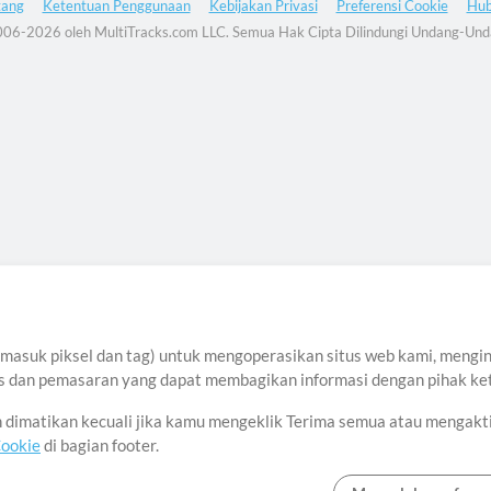
tang
Ketentuan Penggunaan
Kebijakan Privasi
Preferensi Cookie
Hub
06-2026 oleh MultiTracks.com LLC. Semua Hak Cipta Dilindungi Undang-Und
asuk piksel dan tag) untuk mengoperasikan situs web kami, menginga
sis dan pemasaran yang dapat membagikan informasi dengan pihak ket
an dimatikan kecuali jika kamu mengeklik Terima semua atau mengakt
Cookie
di bagian footer.