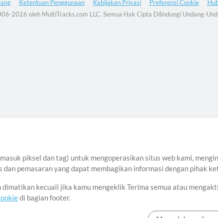
tang
Ketentuan Penggunaan
Kebijakan Privasi
Preferensi Cookie
Hub
06-2026 oleh MultiTracks.com LLC. Semua Hak Cipta Dilindungi Undang-Und
asuk piksel dan tag) untuk mengoperasikan situs web kami, menginga
sis dan pemasaran yang dapat membagikan informasi dengan pihak ket
an dimatikan kecuali jika kamu mengeklik Terima semua atau mengakt
Cookie
di bagian footer.