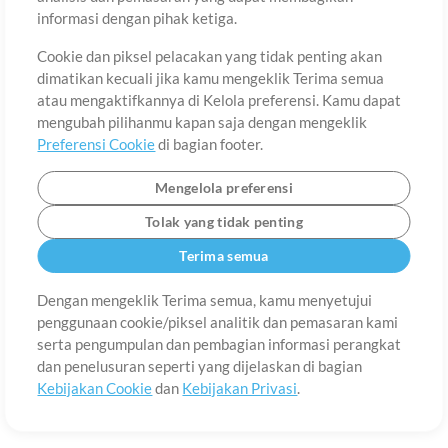
Tentang
Ketentuan Penggunaan
Kebijakan Privasi
Preferensi
informasi dengan pihak ketiga.
Cookie
Hubungi
Cookie dan piksel pelacakan yang tidak penting akan
©2006-2026 oleh MultiTracks.com LLC. Semua Hak Cipta Dilindungi
Undang-Undang.
dimatikan kecuali jika kamu mengeklik Terima semua
atau mengaktifkannya di Kelola preferensi. Kamu dapat
mengubah pilihanmu kapan saja dengan mengeklik
Preferensi Cookie
di bagian footer.
Mengelola preferensi
Tolak yang tidak penting
Terima semua
Dengan mengeklik Terima semua, kamu menyetujui
penggunaan cookie/piksel analitik dan pemasaran kami
serta pengumpulan dan pembagian informasi perangkat
dan penelusuran seperti yang dijelaskan di bagian
Kebijakan Cookie
dan
Kebijakan Privasi
.