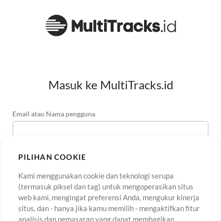
Masuk ke MultiTracks.id
Email atau Nama pengguna
Kata Sandi
PILIHAN COOKIE
Kami menggunakan cookie dan teknologi serupa
(termasuk piksel dan tag) untuk mengoperasikan situs
Daftar
Lupa Kata Sandi?
Masuk
web kami, mengingat preferensi Anda, mengukur kinerja
situs, dan - hanya jika kamu memilih - mengaktifkan fitur
analisis dan pemasaran yang dapat membagikan