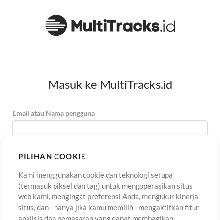
Masuk ke MultiTracks.id
Email atau Nama pengguna
Kata Sandi
PILIHAN COOKIE
Kami menggunakan cookie dan teknologi serupa
(termasuk piksel dan tag) untuk mengoperasikan situs
Daftar
Lupa Kata Sandi?
Masuk
web kami, mengingat preferensi Anda, mengukur kinerja
situs, dan - hanya jika kamu memilih - mengaktifkan fitur
analisis dan pemasaran yang dapat membagikan