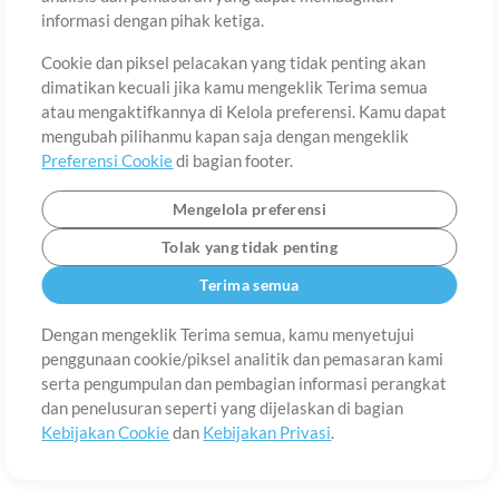
Tentang
Ketentuan Penggunaan
Kebijakan Privasi
Preferensi
informasi dengan pihak ketiga.
Cookie
Hubungi
Cookie dan piksel pelacakan yang tidak penting akan
©2006-2026 oleh MultiTracks.com LLC. Semua Hak Cipta Dilindungi
Undang-Undang.
dimatikan kecuali jika kamu mengeklik Terima semua
atau mengaktifkannya di Kelola preferensi. Kamu dapat
mengubah pilihanmu kapan saja dengan mengeklik
Preferensi Cookie
di bagian footer.
Mengelola preferensi
Tolak yang tidak penting
Terima semua
Dengan mengeklik Terima semua, kamu menyetujui
penggunaan cookie/piksel analitik dan pemasaran kami
serta pengumpulan dan pembagian informasi perangkat
dan penelusuran seperti yang dijelaskan di bagian
Kebijakan Cookie
dan
Kebijakan Privasi
.