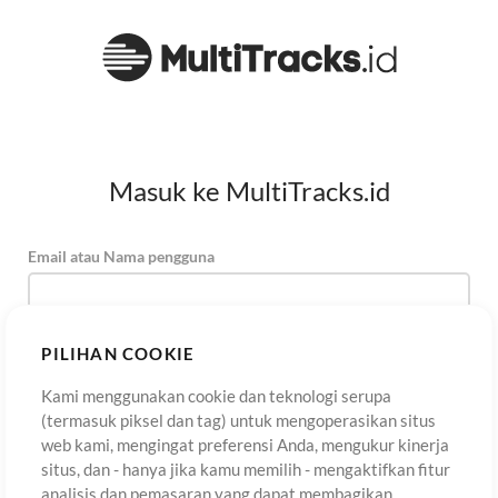
Masuk ke MultiTracks.id
Email atau Nama pengguna
Kata Sandi
PILIHAN COOKIE
Kami menggunakan cookie dan teknologi serupa
(termasuk piksel dan tag) untuk mengoperasikan situs
Daftar
Lupa Kata Sandi?
Masuk
web kami, mengingat preferensi Anda, mengukur kinerja
situs, dan - hanya jika kamu memilih - mengaktifkan fitur
analisis dan pemasaran yang dapat membagikan