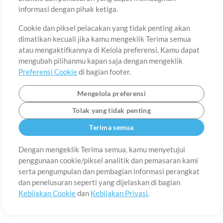
Tentang
Ketentuan Penggunaan
Kebijakan Privasi
Preferensi
informasi dengan pihak ketiga.
Cookie
Hubungi
Cookie dan piksel pelacakan yang tidak penting akan
©2006-2026 oleh MultiTracks.com LLC. Semua Hak Cipta Dilindungi
Undang-Undang.
dimatikan kecuali jika kamu mengeklik Terima semua
atau mengaktifkannya di Kelola preferensi. Kamu dapat
mengubah pilihanmu kapan saja dengan mengeklik
Preferensi Cookie
di bagian footer.
Mengelola preferensi
Tolak yang tidak penting
Terima semua
Dengan mengeklik Terima semua, kamu menyetujui
penggunaan cookie/piksel analitik dan pemasaran kami
serta pengumpulan dan pembagian informasi perangkat
dan penelusuran seperti yang dijelaskan di bagian
Kebijakan Cookie
dan
Kebijakan Privasi
.