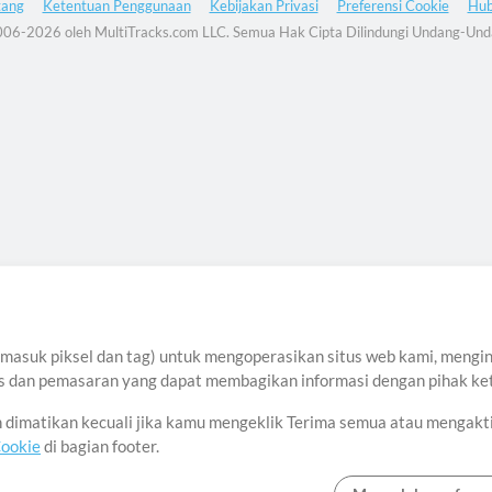
tang
Ketentuan Penggunaan
Kebijakan Privasi
Preferensi Cookie
Hub
06-2026 oleh MultiTracks.com LLC. Semua Hak Cipta Dilindungi Undang-Und
asuk piksel dan tag) untuk mengoperasikan situs web kami, menginga
sis dan pemasaran yang dapat membagikan informasi dengan pihak ket
an dimatikan kecuali jika kamu mengeklik Terima semua atau mengakt
Cookie
di bagian footer.