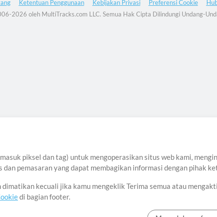
tang
Ketentuan Penggunaan
Kebijakan Privasi
Preferensi Cookie
Hub
06-2026 oleh MultiTracks.com LLC. Semua Hak Cipta Dilindungi Undang-Und
asuk piksel dan tag) untuk mengoperasikan situs web kami, menginga
sis dan pemasaran yang dapat membagikan informasi dengan pihak ket
an dimatikan kecuali jika kamu mengeklik Terima semua atau mengakt
Cookie
di bagian footer.