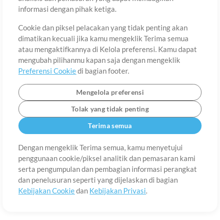
Tentang
Ketentuan Penggunaan
Kebijakan Privasi
Preferensi
informasi dengan pihak ketiga.
Cookie
Hubungi
Cookie dan piksel pelacakan yang tidak penting akan
©2006-2026 oleh MultiTracks.com LLC. Semua Hak Cipta Dilindungi
Undang-Undang.
dimatikan kecuali jika kamu mengeklik Terima semua
atau mengaktifkannya di Kelola preferensi. Kamu dapat
mengubah pilihanmu kapan saja dengan mengeklik
Preferensi Cookie
di bagian footer.
Mengelola preferensi
Tolak yang tidak penting
Terima semua
Dengan mengeklik Terima semua, kamu menyetujui
penggunaan cookie/piksel analitik dan pemasaran kami
serta pengumpulan dan pembagian informasi perangkat
dan penelusuran seperti yang dijelaskan di bagian
Kebijakan Cookie
dan
Kebijakan Privasi
.