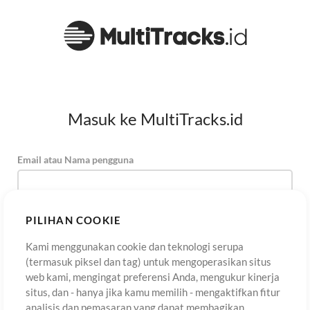
Masuk ke MultiTracks.id
Email atau Nama pengguna
Kata Sandi
PILIHAN COOKIE
Kami menggunakan cookie dan teknologi serupa
(termasuk piksel dan tag) untuk mengoperasikan situs
Daftar
Lupa Kata Sandi?
Masuk
web kami, mengingat preferensi Anda, mengukur kinerja
situs, dan - hanya jika kamu memilih - mengaktifkan fitur
analisis dan pemasaran yang dapat membagikan