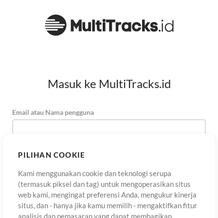
Masuk ke MultiTracks.id
Email atau Nama pengguna
Kata Sandi
PILIHAN COOKIE
Kami menggunakan cookie dan teknologi serupa
(termasuk piksel dan tag) untuk mengoperasikan situs
Daftar
Lupa Kata Sandi?
Masuk
web kami, mengingat preferensi Anda, mengukur kinerja
situs, dan - hanya jika kamu memilih - mengaktifkan fitur
analisis dan pemasaran yang dapat membagikan