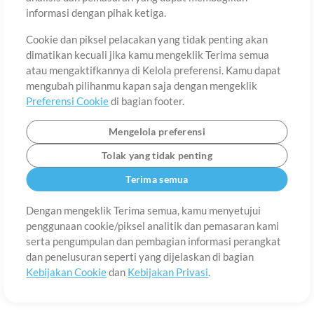
Tentang
Ketentuan Penggunaan
Kebijakan Privasi
Preferensi
informasi dengan pihak ketiga.
Cookie
Hubungi
Cookie dan piksel pelacakan yang tidak penting akan
©2006-2026 oleh MultiTracks.com LLC. Semua Hak Cipta Dilindungi
Undang-Undang.
dimatikan kecuali jika kamu mengeklik Terima semua
atau mengaktifkannya di Kelola preferensi. Kamu dapat
mengubah pilihanmu kapan saja dengan mengeklik
Preferensi Cookie
di bagian footer.
Mengelola preferensi
Tolak yang tidak penting
Terima semua
Dengan mengeklik Terima semua, kamu menyetujui
penggunaan cookie/piksel analitik dan pemasaran kami
serta pengumpulan dan pembagian informasi perangkat
dan penelusuran seperti yang dijelaskan di bagian
Kebijakan Cookie
dan
Kebijakan Privasi
.