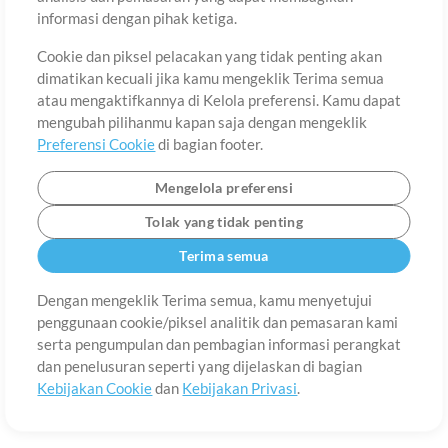
Tentang
Ketentuan Penggunaan
Kebijakan Privasi
Preferensi
informasi dengan pihak ketiga.
Cookie
Hubungi
Cookie dan piksel pelacakan yang tidak penting akan
©2006-2026 oleh MultiTracks.com LLC. Semua Hak Cipta Dilindungi
Undang-Undang.
dimatikan kecuali jika kamu mengeklik Terima semua
atau mengaktifkannya di Kelola preferensi. Kamu dapat
mengubah pilihanmu kapan saja dengan mengeklik
Preferensi Cookie
di bagian footer.
Mengelola preferensi
Tolak yang tidak penting
Terima semua
Dengan mengeklik Terima semua, kamu menyetujui
penggunaan cookie/piksel analitik dan pemasaran kami
serta pengumpulan dan pembagian informasi perangkat
dan penelusuran seperti yang dijelaskan di bagian
Kebijakan Cookie
dan
Kebijakan Privasi
.