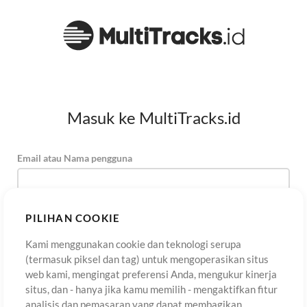
Masuk ke MultiTracks.id
Email atau Nama pengguna
Kata Sandi
PILIHAN COOKIE
Kami menggunakan cookie dan teknologi serupa
(termasuk piksel dan tag) untuk mengoperasikan situs
Daftar
Lupa Kata Sandi?
Masuk
web kami, mengingat preferensi Anda, mengukur kinerja
situs, dan - hanya jika kamu memilih - mengaktifkan fitur
analisis dan pemasaran yang dapat membagikan