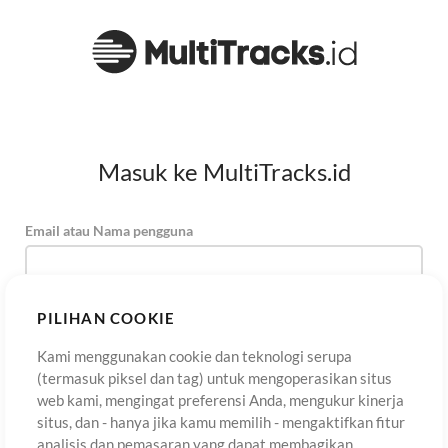
Masuk ke MultiTracks.id
Email atau Nama pengguna
Kata Sandi
PILIHAN COOKIE
Kami menggunakan cookie dan teknologi serupa
(termasuk piksel dan tag) untuk mengoperasikan situs
Daftar
Lupa Kata Sandi?
Masuk
web kami, mengingat preferensi Anda, mengukur kinerja
situs, dan - hanya jika kamu memilih - mengaktifkan fitur
analisis dan pemasaran yang dapat membagikan