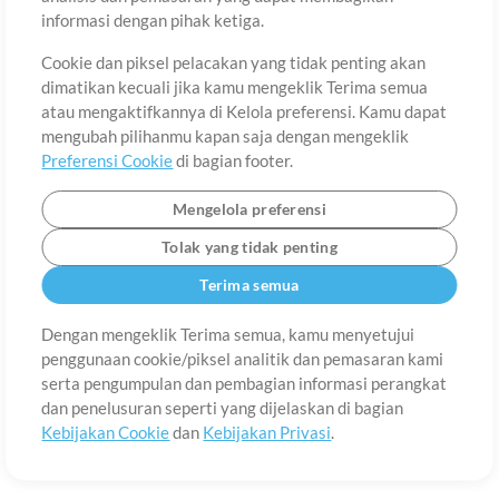
Tentang
Ketentuan Penggunaan
Kebijakan Privasi
Preferensi
informasi dengan pihak ketiga.
Cookie
Hubungi
Cookie dan piksel pelacakan yang tidak penting akan
©2006-2026 oleh MultiTracks.com LLC. Semua Hak Cipta Dilindungi
Undang-Undang.
dimatikan kecuali jika kamu mengeklik Terima semua
atau mengaktifkannya di Kelola preferensi. Kamu dapat
mengubah pilihanmu kapan saja dengan mengeklik
Preferensi Cookie
di bagian footer.
Mengelola preferensi
Tolak yang tidak penting
Terima semua
Dengan mengeklik Terima semua, kamu menyetujui
penggunaan cookie/piksel analitik dan pemasaran kami
serta pengumpulan dan pembagian informasi perangkat
dan penelusuran seperti yang dijelaskan di bagian
Kebijakan Cookie
dan
Kebijakan Privasi
.