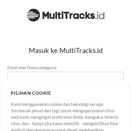
Masuk ke MultiTracks.id
Email atau Nama pengguna
Kata Sandi
PILIHAN COOKIE
Kami menggunakan cookie dan teknologi serupa
(termasuk piksel dan tag) untuk mengoperasikan situs
Daftar
Lupa Kata Sandi?
Masuk
web kami, mengingat preferensi Anda, mengukur kinerja
situs, dan - hanya jika kamu memilih - mengaktifkan fitur
analisis dan pemasaran yang dapat membagikan