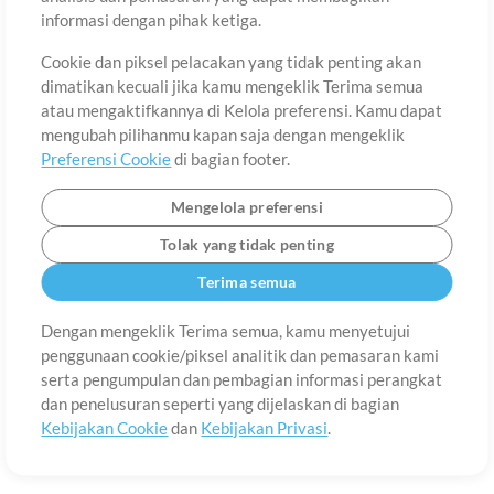
Tentang
Ketentuan Penggunaan
Kebijakan Privasi
Preferensi
informasi dengan pihak ketiga.
Cookie
Hubungi
Cookie dan piksel pelacakan yang tidak penting akan
©2006-2026 oleh MultiTracks.com LLC. Semua Hak Cipta Dilindungi
Undang-Undang.
dimatikan kecuali jika kamu mengeklik Terima semua
atau mengaktifkannya di Kelola preferensi. Kamu dapat
mengubah pilihanmu kapan saja dengan mengeklik
Preferensi Cookie
di bagian footer.
Mengelola preferensi
Tolak yang tidak penting
Terima semua
Dengan mengeklik Terima semua, kamu menyetujui
penggunaan cookie/piksel analitik dan pemasaran kami
serta pengumpulan dan pembagian informasi perangkat
dan penelusuran seperti yang dijelaskan di bagian
Kebijakan Cookie
dan
Kebijakan Privasi
.