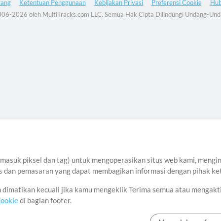
tang
Ketentuan Penggunaan
Kebijakan Privasi
Preferensi Cookie
Hub
06-2026 oleh MultiTracks.com LLC. Semua Hak Cipta Dilindungi Undang-Und
asuk piksel dan tag) untuk mengoperasikan situs web kami, menginga
sis dan pemasaran yang dapat membagikan informasi dengan pihak ket
an dimatikan kecuali jika kamu mengeklik Terima semua atau mengakt
Cookie
di bagian footer.