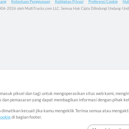
tang
Ketentuan Penggunaan
Kebijakan Privasi
Preferensi Cookie
Hub
06-2026 oleh MultiTracks.com LLC. Semua Hak Cipta Dilindungi Undang-Und
asuk piksel dan tag) untuk mengoperasikan situs web kami, menginga
sis dan pemasaran yang dapat membagikan informasi dengan pihak ket
an dimatikan kecuali jika kamu mengeklik Terima semua atau mengakt
Cookie
di bagian footer.