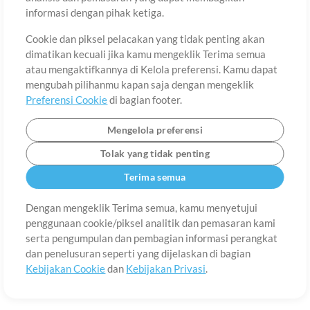
Tentang
Ketentuan Penggunaan
Kebijakan Privasi
Preferensi
informasi dengan pihak ketiga.
Cookie
Hubungi
Cookie dan piksel pelacakan yang tidak penting akan
©2006-2026 oleh MultiTracks.com LLC. Semua Hak Cipta Dilindungi
Undang-Undang.
dimatikan kecuali jika kamu mengeklik Terima semua
atau mengaktifkannya di Kelola preferensi. Kamu dapat
mengubah pilihanmu kapan saja dengan mengeklik
Preferensi Cookie
di bagian footer.
Mengelola preferensi
Tolak yang tidak penting
Terima semua
Dengan mengeklik Terima semua, kamu menyetujui
penggunaan cookie/piksel analitik dan pemasaran kami
serta pengumpulan dan pembagian informasi perangkat
dan penelusuran seperti yang dijelaskan di bagian
Kebijakan Cookie
dan
Kebijakan Privasi
.