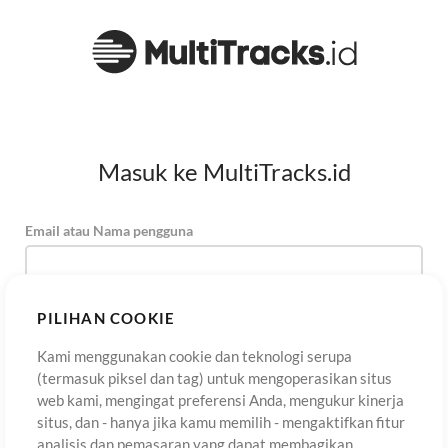
Masuk ke MultiTracks.id
Email atau Nama pengguna
Kata Sandi
PILIHAN COOKIE
Kami menggunakan cookie dan teknologi serupa
(termasuk piksel dan tag) untuk mengoperasikan situs
Daftar
Lupa Kata Sandi?
Masuk
web kami, mengingat preferensi Anda, mengukur kinerja
situs, dan - hanya jika kamu memilih - mengaktifkan fitur
analisis dan pemasaran yang dapat membagikan