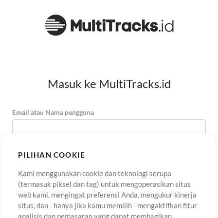
Masuk ke MultiTracks.id
Email atau Nama pengguna
Kata Sandi
PILIHAN COOKIE
Kami menggunakan cookie dan teknologi serupa
(termasuk piksel dan tag) untuk mengoperasikan situs
Daftar
Lupa Kata Sandi?
Masuk
web kami, mengingat preferensi Anda, mengukur kinerja
situs, dan - hanya jika kamu memilih - mengaktifkan fitur
analisis dan pemasaran yang dapat membagikan