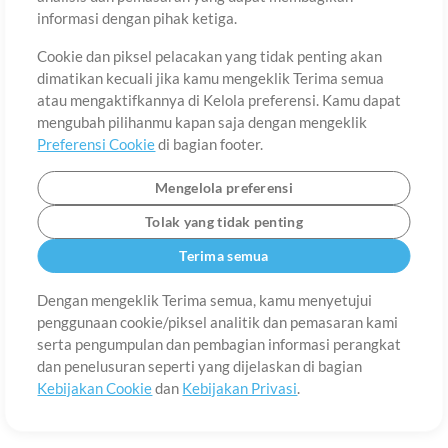
Tentang
Ketentuan Penggunaan
Kebijakan Privasi
Preferensi
informasi dengan pihak ketiga.
Cookie
Hubungi
Cookie dan piksel pelacakan yang tidak penting akan
©2006-2026 oleh MultiTracks.com LLC. Semua Hak Cipta Dilindungi
Undang-Undang.
dimatikan kecuali jika kamu mengeklik Terima semua
atau mengaktifkannya di Kelola preferensi. Kamu dapat
mengubah pilihanmu kapan saja dengan mengeklik
Preferensi Cookie
di bagian footer.
Mengelola preferensi
Tolak yang tidak penting
Terima semua
Dengan mengeklik Terima semua, kamu menyetujui
penggunaan cookie/piksel analitik dan pemasaran kami
serta pengumpulan dan pembagian informasi perangkat
dan penelusuran seperti yang dijelaskan di bagian
Kebijakan Cookie
dan
Kebijakan Privasi
.