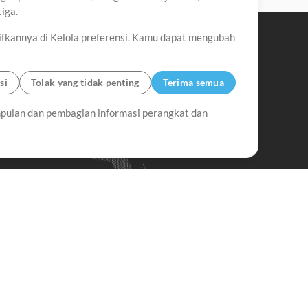
iga.
ifkannya di Kelola preferensi. Kamu dapat mengubah
si
Tolak yang tidak penting
Terima semua
pulan dan pembagian informasi perangkat dan
Up Mix
Minus Mix
Memulai
erlangganan Buletin
MultiTracks.id
Berlangganan