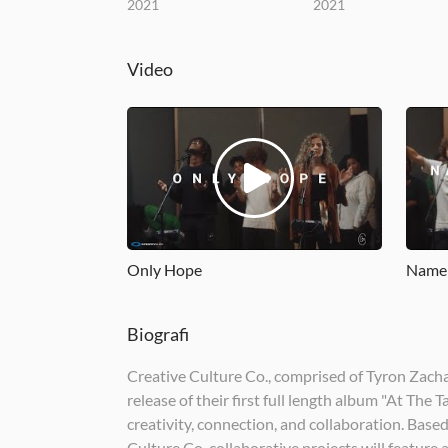
2021
2021
Video
Only Hope
Name 
Biografi
Creative Culture Co., comprised of Tyron Zachar
release of their first full length album "At The 
creativity, connection, and collaboration. Based
Culture Co. collaborative projects will feature a