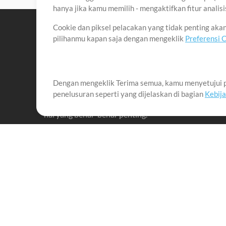
hanya jika kamu memilih - mengaktifkan fitur anali
Cookie dan piksel pelacakan yang tidak penting ak
pilihanmu kapan saja dengan mengeklik
Preferensi 
Dengan mengeklik Terima semua, kamu menyetujui p
Misi kami adalah melayani para pemimpin pujian di 
penelusuran seperti yang dijelaskan di bagian
Kebij
menciptakan materi yang membantu mereka memaks
hal yang benar-benar penting.
Up Mix
Produk
Materi
MultiTracks One
Lagu
Live Bundle
Memimpin penyembah