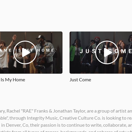
Is My Home
Just Come
y, Rachel "RAE" Franks & Jonathan Taylor, are a group of artist a
Table", through Integrity Music, Creative Culture Co. is looking to 
 in Denver, Co, their passion is to continue to write, collaborate,
rtists from all types of genres, backgrounds, and spheres of art; wh