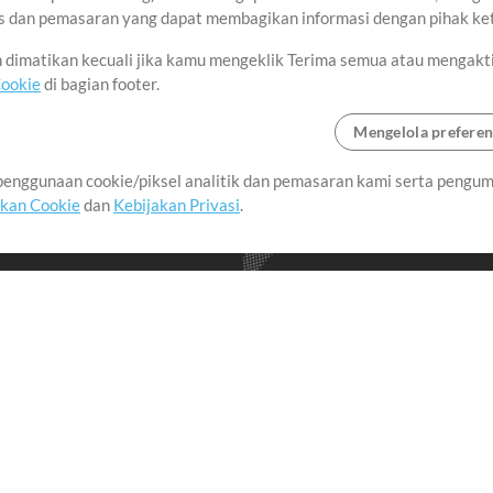
sis dan pemasaran yang dapat membagikan informasi dengan pihak ket
an dimatikan kecuali jika kamu mengeklik Terima semua atau mengakt
Cookie
di bagian footer.
Mengelola preferen
enggunaan cookie/piksel analitik dan pemasaran kami serta pengum
seluruh dunia dengan
akan Cookie
dan
Kebijakan Privasi
.
imalkan waktu untuk hal-
Pembelian
Akun
B
Beli Kredit
Masuk
an
Konten Gratis
Daftar