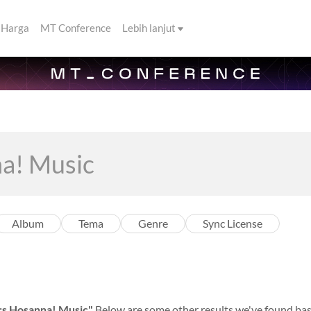
Harga
MT Conference
Lebih lanjut
Album
Tema
Genre
Sync License
;s Hosanna! Music"
Below are some other results we've found bas