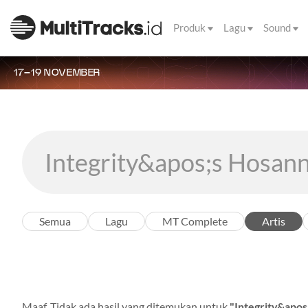
Produk
Lagu
Sound
17–19 NOVEMBER
Semua
Lagu
MT Complete
Artis
Maaf. Tidak ada hasil yang ditemukan untuk
"Integrity&apos