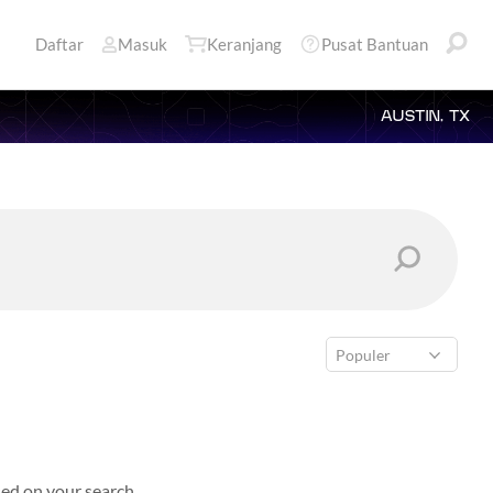
Daftar
Masuk
Keranjang
Pusat Bantuan
AUSTIN, TX
ed on your search.