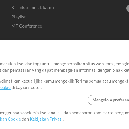
Kirimkan musik kamu
Playlist
MT Conference
asuk piksel dan tag) untuk mengoperasikan situs web kami, menginga
sis dan pemasaran yang dapat membagikan informasi dengan pihak ket
an dimatikan kecuali jika kamu mengeklik Terima semua atau mengakt
Cookie
di bagian footer.
Mengelola preferen
enggunaan cookie/piksel analitik dan pemasaran kami serta pengum
akan Cookie
dan
Kebijakan Privasi
.
Syarat dan Ketentuan
|
Kebijakan Privasi
|