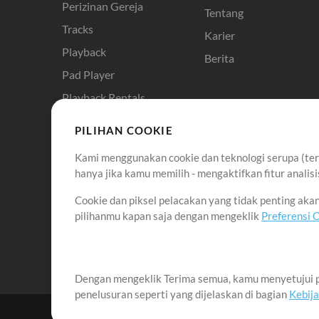
Perizinan Gereja
Tentang
Tracks
Karier
Playback
Berita
Pad Player
Playback Rentals
Cloud Pro
PILIHAN COOKIE
RehearsalMix
Kami menggunakan cookie dan teknologi serupa (term
ChartBuilder
hanya jika kamu memilih - mengaktifkan fitur anali
Solo Practice Bundle
Cookie dan piksel pelacakan yang tidak penting ak
Chart Pro
pilihanmu kapan saja dengan mengeklik
Preferensi 
Template ProPresenter
Sound
Dengan mengeklik Terima semua, kamu menyetujui p
penelusuran seperti yang dijelaskan di bagian
Kebij
©2006-2026 oleh MultiTracks.com LLC. Semua Hak Cipta