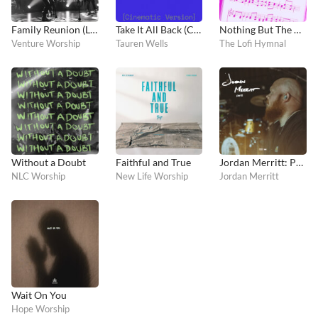
Family Reunion (Live Recording)
Take It All Back (Cinematic Version)
Nothing But The Blood
Venture Worship
Tauren Wells
The Lofi Hymnal
Without a Doubt
Faithful and True
Jordan Merritt: Part II
NLC Worship
New Life Worship
Jordan Merritt
Wait On You
Hope Worship