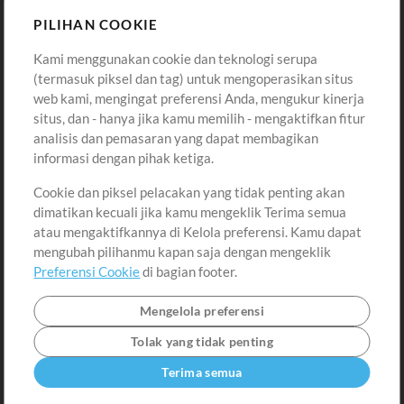
Sound
PILIHAN COOKIE
Kami menggunakan cookie dan teknologi serupa
Pembelian
Akun
(termasuk piksel dan tag) untuk mengoperasikan situs
Beli Kredit
Masuk
web kami, mengingat preferensi Anda, mengukur kinerja
situs, dan - hanya jika kamu memilih - mengaktifkan fitur
Konten Gratis
Daftar
analisis dan pemasaran yang dapat membagikan
Permintaan Lagu
Lihat Keranjang
informasi dengan pihak ketiga.
Cookie dan piksel pelacakan yang tidak penting akan
Lain-lain
dimatikan kecuali jika kamu mengeklik Terima semua
Sesi
atau mengaktifkannya di Kelola preferensi. Kamu dapat
Kirimkan musik kamu
mengubah pilihanmu kapan saja dengan mengeklik
Preferensi Cookie
di bagian footer.
Playlist
MT Conference
Mengelola preferensi
Tolak yang tidak penting
Terima semua