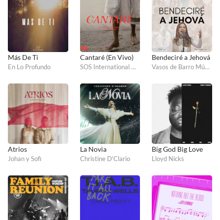
Más De Ti
Cantaré (En Vivo)
Bendeciré a Jehová
En Lo Profundo
SOS International Worship
Vasos de Barro Música
Atrios
La Novia
Big God Big Love
Johan y Sofi
Christine D'Clario
Lloyd Nicks