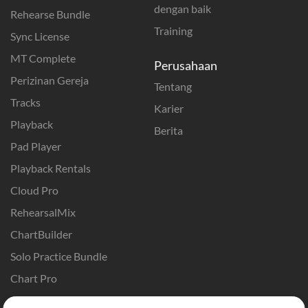
dengan baik
Rehearse Bundle
Training
Sync License
MT Complete
Perusahaan
Perizinan Gereja
Tentang
Tracks
Karier
Playback
Berita
Pad Player
Playback Rentals
Cloud Pro
RehearsalMix
ChartBuilder
Solo Practice Bundle
Chart Pro
Template ProPresenter