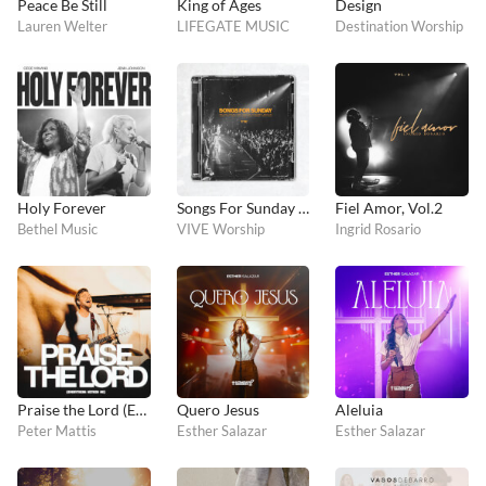
Peace Be Still
King of Ages
Design
Lauren Welter
LIFEGATE MUSIC
Destination Worship
Holy Forever
Songs For Sunday (Live)
Fiel Amor, Vol.2
Bethel Music
VIVE Worship
Ingrid Rosario
Praise the Lord (Everything Within Me)
Quero Jesus
Aleluia
Peter Mattis
Esther Salazar
Esther Salazar