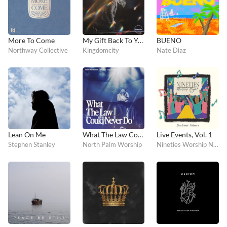
More To Come
My Gift Back To You
BUENO
Northway Collective
Kingdomcity
Nate Diaz
Lean On Me
What The Law Could Never Do
Live Events, Vol. 1
Stephen Stanley
North Palm Worship
Nineties Worship Night